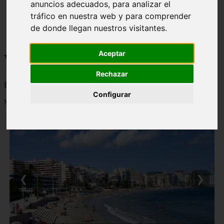
anuncios adecuados, para analizar el
monumentos
tráfico en nuestra web y para comprender
naturaleza
san
de donde llegan nuestros visitantes.
tenerife
Aceptar
Viajes a la Patagonia
Rechazar
Blog sobre la Patagonia en particular y sobre turismo en general
Configurar
Mostrando 1 - 24 de 480 artículos
❮
❯