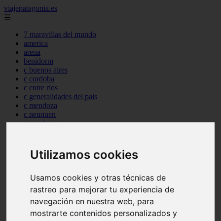
viajepatagonia.es
☰
7 maravillas del mundo
america
arena
benidorm
c buenos aires
c cordoba
c entre rios
c generalidades del pais
c mendoza
c neuquen
c provincias
c rio negro
c santa fe
c tierra de fuego
Utilizamos cookies
c tucuman
c zona austral
carmen
Usamos cookies y otras técnicas de
category
rastreo para mejorar tu experiencia de
destinos
navegación en nuestra web, para
gijon
lanzarote
mostrarte contenidos personalizados y
live