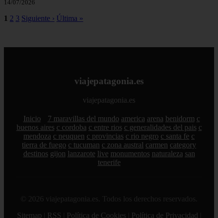
14/07/2026
1
2
3
Siguiente ›
Última »
viajepatagonia.es
viajepatagonia.es
Inicio
7 maravillas del mundo
america
arena
benidorm
c
buenos aires
c cordoba
c entre rios
c generalidades del pais
c
mendoza
c neuquen
c provincias
c rio negro
c santa fe
c
tierra de fuego
c tucuman
c zona austral
carmen
category
destinos
gijon
lanzarote
live
monumentos
naturaleza
san
tenerife
© 2026 viajepatagonia.es. Todos los derechos reservados.
Sitemap
|
RSS
|
Política de Cookies
|
Política de Privacidad
|