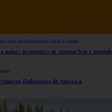
laya maroma live webcam
polar: pronóstico de intenso frío e inestabi
 Primeros Habitantes de América