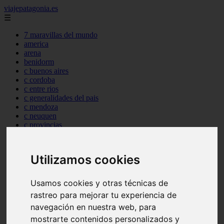
viajepatagonia.es
☰
7 maravillas del mundo
america
arena
benidorm
c buenos aires
c cordoba
c entre rios
c generalidades del pais
c mendoza
c neuquen
c provincias
c rio negro
c santa fe
c tierra de fuego
Utilizamos cookies
c tucuman
c zona austral
carmen
Usamos cookies y otras técnicas de
category
rastreo para mejorar tu experiencia de
destinos
gijon
navegación en nuestra web, para
lanzarote
mostrarte contenidos personalizados y
live