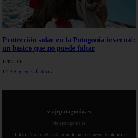
Protección solar en la Patagonia invernal:
un básico que no puede faltar
13/07/2026
1
2
3
Siguiente ›
Última »
viajepatagonia.es
viajepatagonia.es
Inicio
7 maravillas del mundo
america
arena
benidorm
c