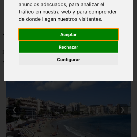
anuncios adecuados, para analizar el
monumentos
naturaleza
tráfico en nuestra web y para comprender
san
de donde llegan nuestros visitantes.
tenerife
Viajes a la Patagonia
Aceptar
Rechazar
Blog sobre la Patagonia en particular y sobre turismo en general
Configurar
Mostrando 1 - 24 de 479 artículos
❮
❯