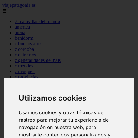
viajepatagonia.es
☰
7 maravillas del mundo
america
arena
benidorm
c buenos aires
c cordoba
c entre rios
c generalidades del pais
c mendoza
c neuquen
c provincias
c rio negro
c santa fe
c tierra de fuego
Utilizamos cookies
c tucuman
c zona austral
carmen
Usamos cookies y otras técnicas de
category
rastreo para mejorar tu experiencia de
destinos
navegación en nuestra web, para
gijon
lanzarote
mostrarte contenidos personalizados y
live