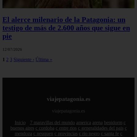
El alerce milenario de la Patagonia: un
testigo de más de 2.600 años que sigue en
pie
12/07/2026
1
2
3
Siguiente ›
Última »
viajepatagonia.es
viajepatagonia.es
Inicio
7 maravillas del mundo
america
arena
benidorm
c
buenos aires
c cordoba
c entre rios
c generalidades del pais
c
mendoza
c neuquen
c provincias
c rio negro
c santa fe
c