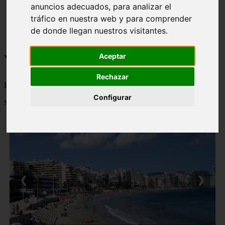
anuncios adecuados, para analizar el
monumentos
tráfico en nuestra web y para comprender
naturaleza
san
de donde llegan nuestros visitantes.
tenerife
Viajes a la Patagonia
Aceptar
Rechazar
Blog sobre la Patagonia en particular y sobre turismo en general
Configurar
Mostrando 1 - 24 de 478 artículos
❮
❯