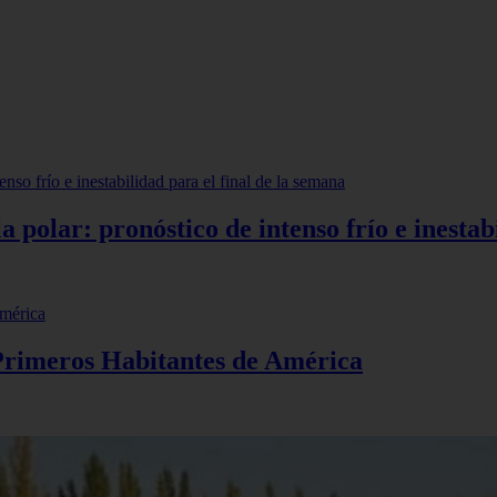
pe playa fossa
polar: pronóstico de intenso frío e inestabi
 Primeros Habitantes de América