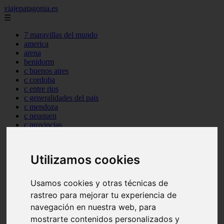
viajepatagonia.es
☰
7 maravillas del mundo
america
arena
benidorm
c buenos aires
c cordoba
c entre rios
c generalidades del pais
c mendoza
c neuquen
c provincias
c rio negro
c santa fe
c tierra de fuego
Utilizamos cookies
c tucuman
c zona austral
carmen
Usamos cookies y otras técnicas de
category
rastreo para mejorar tu experiencia de
destinos
gijon
navegación en nuestra web, para
lanzarote
mostrarte contenidos personalizados y
live