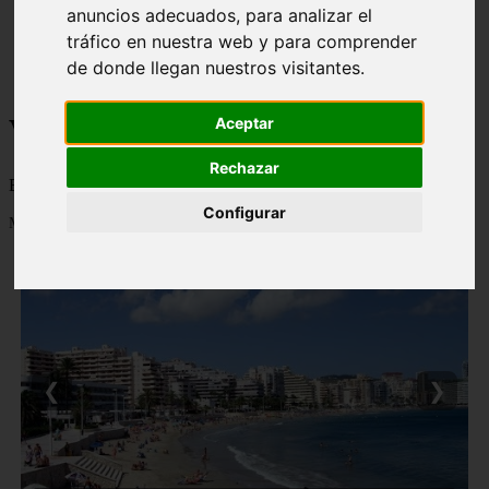
anuncios adecuados, para analizar el
monumentos
naturaleza
tráfico en nuestra web y para comprender
san
de donde llegan nuestros visitantes.
tenerife
Viajes a la Patagonia
Aceptar
Rechazar
Blog sobre la Patagonia en particular y sobre turismo en general
Configurar
Mostrando 1 - 24 de 479 artículos
❮
❯