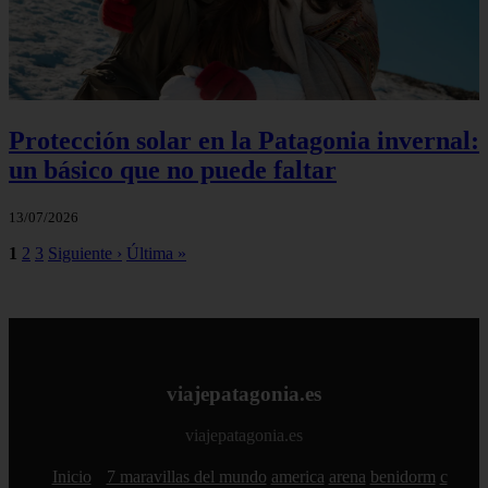
Protección solar en la Patagonia invernal:
un básico que no puede faltar
13/07/2026
1
2
3
Siguiente ›
Última »
viajepatagonia.es
viajepatagonia.es
Inicio
7 maravillas del mundo
america
arena
benidorm
c