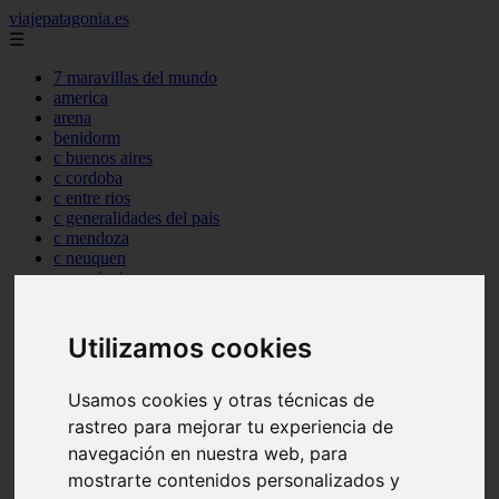
viajepatagonia.es
☰
7 maravillas del mundo
america
arena
benidorm
c buenos aires
c cordoba
c entre rios
c generalidades del pais
c mendoza
c neuquen
c provincias
c rio negro
c santa fe
c tierra de fuego
Utilizamos cookies
c tucuman
c zona austral
Usamos cookies y otras técnicas de
carmen
category
rastreo para mejorar tu experiencia de
destinos
navegación en nuestra web, para
gijon
mostrarte contenidos personalizados y
lanzarote
live