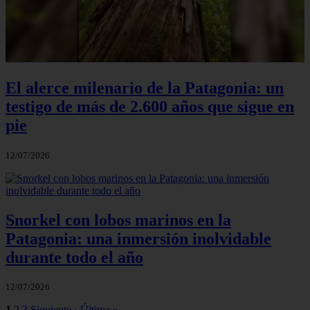
El alerce milenario de la Patagonia: un
testigo de más de 2.600 años que sigue en
pie
12/07/2026
Snorkel con lobos marinos en la
Patagonia: una inmersión inolvidable
durante todo el año
12/07/2026
1
2
3
Siguiente ›
Última »