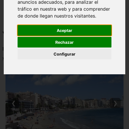
anuncios adecuados, para analizar el
monumentos
tráfico en nuestra web y para comprender
naturaleza
de donde llegan nuestros visitantes.
san
tenerife
Aceptar
Viajes a la Patagonia
Rechazar
Blog sobre la Patagonia en particular y sobre turismo en general
Configurar
Mostrando 1 - 24 de 477 artículos
❮
❯