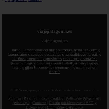
viajepatagonia.es
viajepatagonia.es
Inicio
7 maravillas del mundo
america
arena
benidorm
c
buenos aires
c cordoba
c entre rios
c generalidades del pais
c
mendoza
c neuquen
c provincias
c rio negro
c santa fe
c
tierra de fuego
c tucuman
c zona austral
carmen
category
destinos
gijon
lanzarote
live
monumentos
naturaleza
san
tenerife
© 2026 viajepatagonia.es. Todos los derechos reservados.
Sitemap
|
RSS
|
Política de Cookies
|
Política de Privacidad
|
Aviso legal
|
Contacto
|
Creado por 0lemiswebs SEO y
Diseño web
|
Libro sobre Cabañuelas