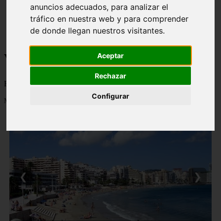
anuncios adecuados, para analizar el
monumentos
naturaleza
tráfico en nuestra web y para comprender
san
de donde llegan nuestros visitantes.
tenerife
Viajes a la Patagonia
Aceptar
Rechazar
Blog sobre la Patagonia en particular y sobre turismo en general
Configurar
Mostrando 1 - 24 de 479 artículos
❮
❯