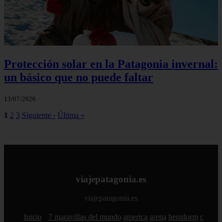
Protección solar en la Patagonia invernal:
un básico que no puede faltar
13/07/2026
1
2
3
Siguiente ›
Última »
viajepatagonia.es
viajepatagonia.es
Inicio
7 maravillas del mundo
america
arena
benidorm
c