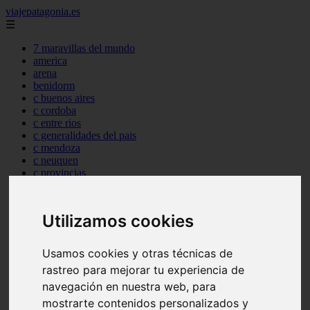
viajepatagonia.es
☰
7 maravillas del mundo
america
arena
benidorm
c buenos aires
c cordoba
c entre rios
c generalidades del pais
c mendoza
c neuquen
c provincias
c rio negro
c santa fe
c tierra de fuego
Utilizamos cookies
c tucuman
c zona austral
carmen
Usamos cookies y otras técnicas de
category
rastreo para mejorar tu experiencia de
destinos
gijon
navegación en nuestra web, para
lanzarote
mostrarte contenidos personalizados y
live