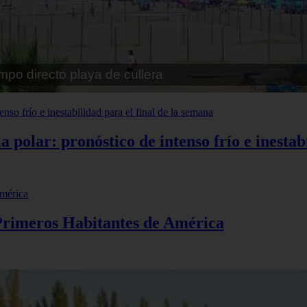
pe playa fossa
polar: pronóstico de intenso frío e inestabi
 Primeros Habitantes de América