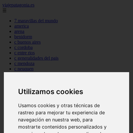
viajepatagonia.es
☰
7 maravillas del mundo
america
arena
benidorm
c buenos aires
c cordoba
c entre rios
c generalidades del pais
c mendoza
c neuquen
c provincias
c rio negro
c santa fe
Utilizamos cookies
c tierra de fuego
c tucuman
c zona austral
Usamos cookies y otras técnicas de
carmen
category
rastreo para mejorar tu experiencia de
destinos
navegación en nuestra web, para
gijon
mostrarte contenidos personalizados y
lanzarote
live