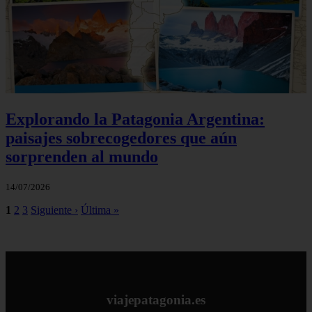
Explorando la Patagonia Argentina:
paisajes sobrecogedores que aún
sorprenden al mundo
14/07/2026
1
2
3
Siguiente ›
Última »
viajepatagonia.es