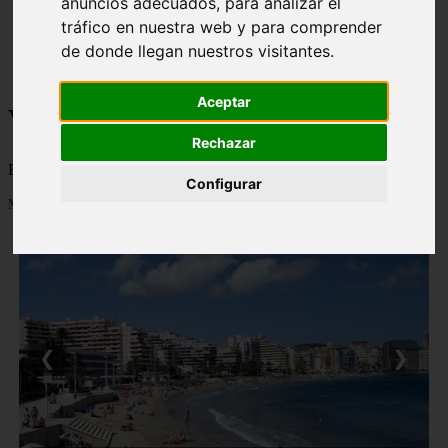
anuncios adecuados, para analizar el
monumentos
tráfico en nuestra web y para comprender
naturaleza
de donde llegan nuestros visitantes.
san
tenerife
Aceptar
Viajes a la Patagonia
Rechazar
Blog sobre la Patagonia en particular y sobre turismo en general
Configurar
Mostrando 1 - 24 de 481 artículos
❮
❯