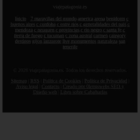
viajepatagonia.es
Inicio
7 maravillas del mundo
america
arena
benidorm
c
buenos aires
c cordoba
c entre rios
c generalidades del pais
c
mendoza
c neuquen
c provincias
c rio negro
c santa fe
c
tierra de fuego
c tucuman
c zona austral
carmen
category
destinos
gijon
lanzarote
live
monumentos
naturaleza
san
tenerife
© 2026 viajepatagonia.es. Todos los derechos reservados.
Sitemap
|
RSS
|
Política de Cookies
|
Política de Privacidad
|
Aviso legal
|
Contacto
|
Creado por 0lemiswebs SEO y
Diseño web
|
Libro sobre Cabañuelas