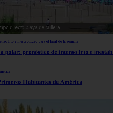
pe playa fossa
polar: pronóstico de intenso frío e inestabi
 Primeros Habitantes de América