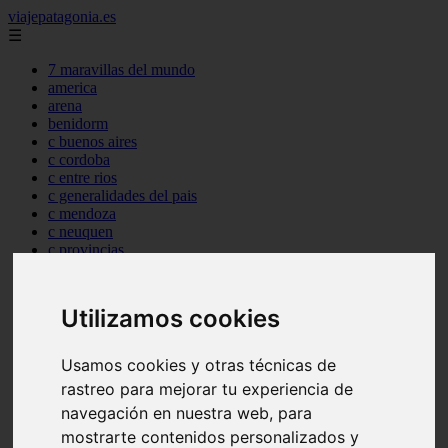
viajepatagonia.es
☰
7 maravillas del mundo
america
arena
benidorm
c buenos aires
c cordoba
c entre rios
c generalidades del pais
c mendoza
c neuquen
c provincias
c rio negro
c santa fe
c tierra de fuego
Utilizamos cookies
c tucuman
c zona austral
carmen
Usamos cookies y otras técnicas de
category
rastreo para mejorar tu experiencia de
destinos
navegación en nuestra web, para
gijon
lanzarote
mostrarte contenidos personalizados y
live