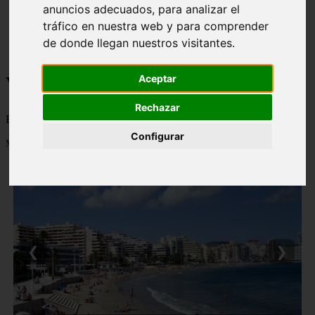
anuncios adecuados, para analizar el
monumentos
tráfico en nuestra web y para comprender
naturaleza
san
de donde llegan nuestros visitantes.
tenerife
Viajes a la Patagonia
Aceptar
Rechazar
Blog sobre la Patagonia en particular y sobre turismo en general
Configurar
Mostrando 1 - 24 de 478 artículos
❮
❯