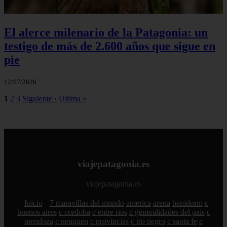
El alerce milenario de la Patagonia: un
testigo de más de 2.600 años que sigue en
pie
12/07/2026
1
2
3
Siguiente ›
Última »
viajepatagonia.es
viajepatagonia.es
Inicio
7 maravillas del mundo
america
arena
benidorm
c
buenos aires
c cordoba
c entre rios
c generalidades del pais
c
mendoza
c neuquen
c provincias
c rio negro
c santa fe
c