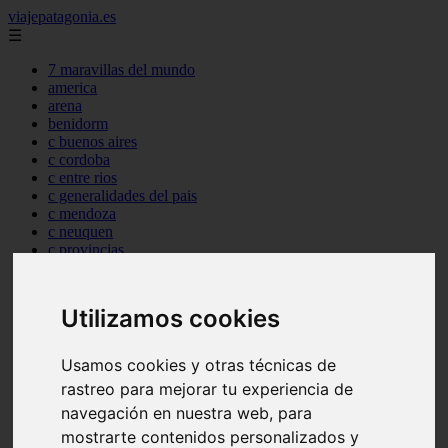
viajepatagonia.es
☰
7 maravillas del mundo
america
arena
benidorm
c buenos aires
c cordoba
c entre rios
c generalidades del pais
c mendoza
c neuquen
c provincias
c rio negro
c santa fe
c tierra de fuego
Utilizamos cookies
c tucuman
c zona austral
carmen
Usamos cookies y otras técnicas de
category
rastreo para mejorar tu experiencia de
destinos
navegación en nuestra web, para
gijon
lanzarote
mostrarte contenidos personalizados y
live