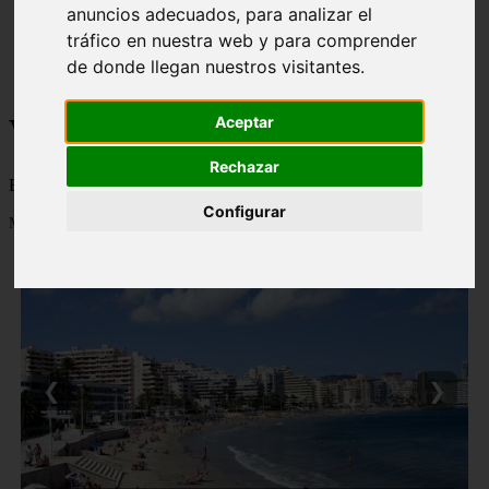
anuncios adecuados, para analizar el
monumentos
tráfico en nuestra web y para comprender
naturaleza
san
de donde llegan nuestros visitantes.
tenerife
Viajes a la Patagonia
Aceptar
Rechazar
Blog sobre la Patagonia en particular y sobre turismo en general
Configurar
Mostrando 1 - 24 de 477 artículos
❮
❯