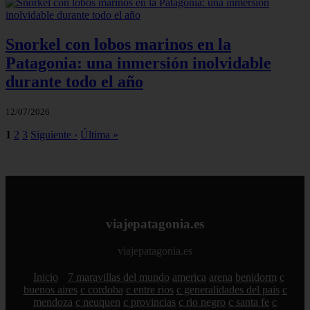
Snorkel con lobos marinos en la
Patagonia: una inmersión inolvidable
durante todo el año
12/07/2026
1
2
3
Siguiente ›
Última »
viajepatagonia.es
viajepatagonia.es
Inicio
7 maravillas del mundo
america
arena
benidorm
c
buenos aires
c cordoba
c entre rios
c generalidades del pais
c
mendoza
c neuquen
c provincias
c rio negro
c santa fe
c