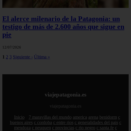
El alerce milenario de la Patagonia: un
testigo de más de 2.600 años que sigue en
pie
12/07/2026
1
2
3
Siguiente ›
Última »
viajepatagonia.es
viajepatagonia.es
Inicio
7 maravillas del mundo
america
arena
benidorm
c
buenos aires
c cordoba
c entre rios
c generalidades del pais
c
mendoza
c neuquen
c provincias
c rio negro
c santa fe
c