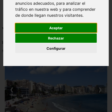
anuncios adecuados, para analizar el
monumentos
tráfico en nuestra web y para comprender
naturaleza
san
de donde llegan nuestros visitantes.
tenerife
Viajes a la Patagonia
Aceptar
Rechazar
Blog sobre la Patagonia en particular y sobre turismo en general
Configurar
Mostrando 1 - 24 de 478 artículos
❮
❯