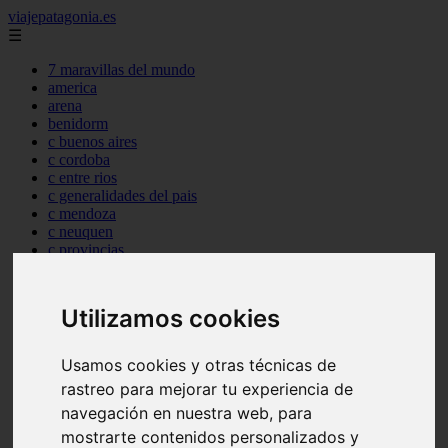
viajepatagonia.es
☰
7 maravillas del mundo
america
arena
benidorm
c buenos aires
c cordoba
c entre rios
c generalidades del pais
c mendoza
c neuquen
c provincias
c rio negro
c santa fe
c tierra de fuego
Utilizamos cookies
c tucuman
c zona austral
carmen
Usamos cookies y otras técnicas de
category
rastreo para mejorar tu experiencia de
destinos
navegación en nuestra web, para
gijon
lanzarote
mostrarte contenidos personalizados y
live