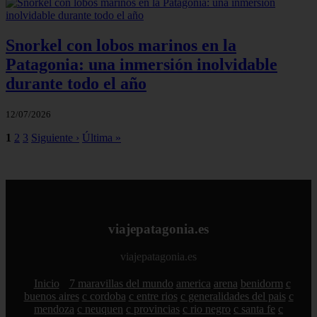
Snorkel con lobos marinos en la
Patagonia: una inmersión inolvidable
durante todo el año
12/07/2026
1
2
3
Siguiente ›
Última »
viajepatagonia.es
viajepatagonia.es
Inicio
7 maravillas del mundo
america
arena
benidorm
c
buenos aires
c cordoba
c entre rios
c generalidades del pais
c
mendoza
c neuquen
c provincias
c rio negro
c santa fe
c