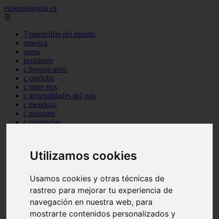
viajepatagonia.es
☰
7 maravillas del mundo
america
arena
benidorm
c buenos aires
c cordoba
c entre rios
c generalidades del pais
c mendoza
c neuquen
c provincias
c rio negro
c santa fe
c tierra de fuego
Utilizamos cookies
c tucuman
c zona austral
carmen
Usamos cookies y otras técnicas de
category
rastreo para mejorar tu experiencia de
destinos
navegación en nuestra web, para
gijon
lanzarote
mostrarte contenidos personalizados y
live