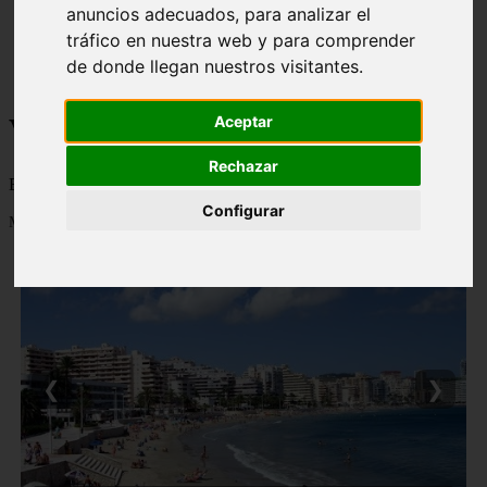
anuncios adecuados, para analizar el
monumentos
tráfico en nuestra web y para comprender
naturaleza
san
de donde llegan nuestros visitantes.
tenerife
Viajes a la Patagonia
Aceptar
Rechazar
Blog sobre la Patagonia en particular y sobre turismo en general
Configurar
Mostrando 1 - 24 de 477 artículos
❮
❯