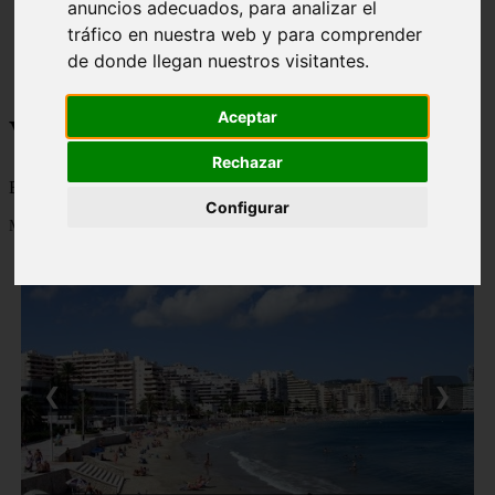
anuncios adecuados, para analizar el
monumentos
tráfico en nuestra web y para comprender
naturaleza
de donde llegan nuestros visitantes.
san
tenerife
Aceptar
Viajes a la Patagonia
Rechazar
Blog sobre la Patagonia en particular y sobre turismo en general
Configurar
Mostrando 1 - 24 de 477 artículos
❮
❯