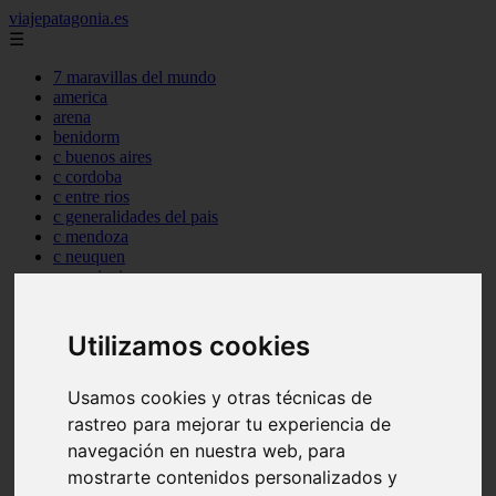
viajepatagonia.es
☰
7 maravillas del mundo
america
arena
benidorm
c buenos aires
c cordoba
c entre rios
c generalidades del pais
c mendoza
c neuquen
c provincias
c rio negro
c santa fe
c tierra de fuego
Utilizamos cookies
c tucuman
c zona austral
Usamos cookies y otras técnicas de
carmen
category
rastreo para mejorar tu experiencia de
destinos
navegación en nuestra web, para
gijon
mostrarte contenidos personalizados y
lanzarote
live