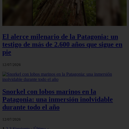
El alerce milenario de la Patagonia: un
testigo de más de 2.600 años que sigue en
pie
12/07/2026
Snorkel con lobos marinos en la
Patagonia: una inmersión inolvidable
durante todo el año
12/07/2026
1
2
3
Siguiente ›
Última »