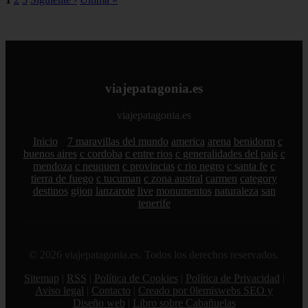
viajepatagonia.es
viajepatagonia.es
Inicio
7 maravillas del mundo
america
arena
benidorm
c
buenos aires
c cordoba
c entre rios
c generalidades del pais
c
mendoza
c neuquen
c provincias
c rio negro
c santa fe
c
tierra de fuego
c tucuman
c zona austral
carmen
category
destinos
gijon
lanzarote
live
monumentos
naturaleza
san
tenerife
© 2026 viajepatagonia.es. Todos los derechos reservados.
Sitemap
|
RSS
|
Política de Cookies
|
Política de Privacidad
|
Aviso legal
|
Contacto
|
Creado por 0lemiswebs SEO y
Diseño web
|
Libro sobre Cabañuelas