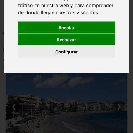
tráfico en nuestra web y para comprender
monumentos
naturaleza
de donde llegan nuestros visitantes.
san
tenerife
Aceptar
Viajes a la Patagonia
Rechazar
Blog sobre la Patagonia en particular y sobre turismo en general
Configurar
Mostrando 1 - 24 de 477 artículos
❮
❯