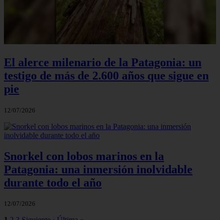
El alerce milenario de la Patagonia: un
testigo de más de 2.600 años que sigue en
pie
12/07/2026
Snorkel con lobos marinos en la
Patagonia: una inmersión inolvidable
durante todo el año
12/07/2026
1
2
3
Siguiente ›
Última »