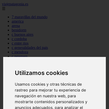
viajepatagonia.es
☰
7 maravillas del mundo
america
arena
benidorm
c buenos aires
c cordoba
c entre rios
c generalidades del pais
c mendoza
c neuquen
c provincias
c rio negro
c santa fe
Utilizamos cookies
c tierra de fuego
c tucuman
c zona austral
Usamos cookies y otras técnicas de
carmen
rastreo para mejorar tu experiencia de
category
navegación en nuestra web, para
destinos
gijon
mostrarte contenidos personalizados y
lanzarote
anuncios adecuados, para analizar el
live