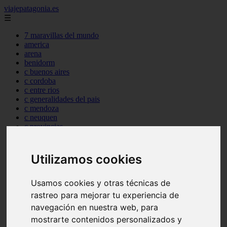
viajepatagonia.es
☰
7 maravillas del mundo
america
arena
benidorm
c buenos aires
c cordoba
c entre rios
c generalidades del pais
c mendoza
c neuquen
c provincias
c rio negro
c santa fe
c tierra de fuego
Utilizamos cookies
c tucuman
c zona austral
carmen
Usamos cookies y otras técnicas de
category
rastreo para mejorar tu experiencia de
destinos
navegación en nuestra web, para
gijon
lanzarote
mostrarte contenidos personalizados y
live