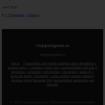
14/07/2026
1
2
3
Siguiente ›
Última »
viajepatagonia.es
viajepatagonia.es
Inicio
7 maravillas del mundo
america
arena
benidorm
c
buenos aires
c cordoba
c entre rios
c generalidades del pais
c
mendoza
c neuquen
c provincias
c rio negro
c santa fe
c
tierra de fuego
c tucuman
c zona austral
carmen
category
destinos
gijon
lanzarote
live
monumentos
naturaleza
san
tenerife
© 2026 viajepatagonia.es. Todos los derechos reservados.