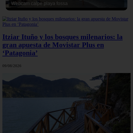
Webcam calpe playa fossa
Itziar Ituño y los bosques milenarios: la
gran apuesta de Movistar Plus en
‘Patagonia’
09/08/2026