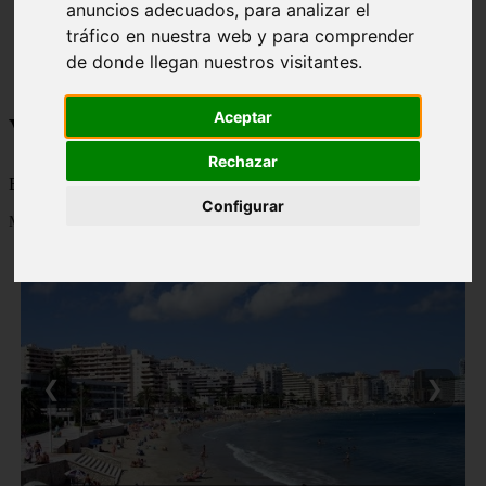
anuncios adecuados, para analizar el
monumentos
tráfico en nuestra web y para comprender
naturaleza
san
de donde llegan nuestros visitantes.
tenerife
Aceptar
Viajes a la Patagonia
Rechazar
Blog sobre la Patagonia en particular y sobre turismo en general
Configurar
Mostrando 1 - 24 de 481 artículos
❮
❯