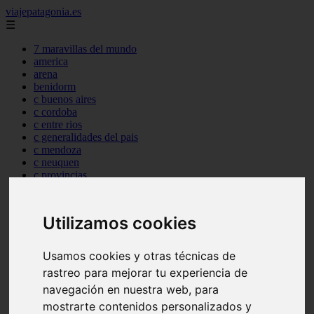
viajepatagonia.es
☰
7 maravillas del mundo
america
arena
benidorm
c buenos aires
c cordoba
c entre rios
c generalidades del pais
c mendoza
c neuquen
c provincias
c rio negro
c santa fe
c tierra de fuego
Utilizamos cookies
c tucuman
c zona austral
carmen
Usamos cookies y otras técnicas de
category
rastreo para mejorar tu experiencia de
destinos
navegación en nuestra web, para
gijon
lanzarote
mostrarte contenidos personalizados y
live