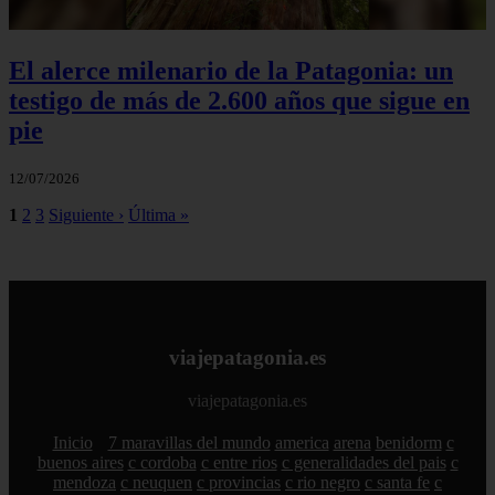
El alerce milenario de la Patagonia: un
testigo de más de 2.600 años que sigue en
pie
12/07/2026
1
2
3
Siguiente ›
Última »
viajepatagonia.es
viajepatagonia.es
Inicio
7 maravillas del mundo
america
arena
benidorm
c
buenos aires
c cordoba
c entre rios
c generalidades del pais
c
mendoza
c neuquen
c provincias
c rio negro
c santa fe
c