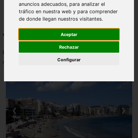
anuncios adecuados, para analizar el
monumentos
tráfico en nuestra web y para comprender
naturaleza
san
de donde llegan nuestros visitantes.
tenerife
Viajes a la Patagonia
Aceptar
Rechazar
Blog sobre la Patagonia en particular y sobre turismo en general
Configurar
Mostrando 1 - 24 de 478 artículos
❮
❯