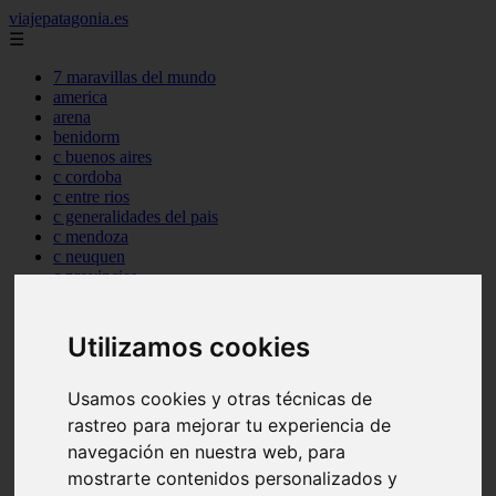
viajepatagonia.es
☰
7 maravillas del mundo
america
arena
benidorm
c buenos aires
c cordoba
c entre rios
c generalidades del pais
c mendoza
c neuquen
c provincias
c rio negro
c santa fe
c tierra de fuego
Utilizamos cookies
c tucuman
c zona austral
carmen
Usamos cookies y otras técnicas de
category
rastreo para mejorar tu experiencia de
destinos
navegación en nuestra web, para
gijon
lanzarote
mostrarte contenidos personalizados y
live