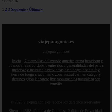
14/07/2026
1
2
3
Siguiente ›
Última »
viajepatagonia.es
viajepatagonia.es
Inicio
7 maravillas del mundo
america
arena
benidorm
c
buenos aires
c cordoba
c entre rios
c generalidades del pais
c
mendoza
c neuquen
c provincias
c rio negro
c santa fe
c
tierra de fuego
c tucuman
c zona austral
carmen
category
destinos
gijon
lanzarote
live
monumentos
naturaleza
san
tenerife
© 2026 viajepatagonia.es. Todos los derechos reservados.
Sitemap
|
RSS
|
Política de Cookies
|
Política de Privacidad
|