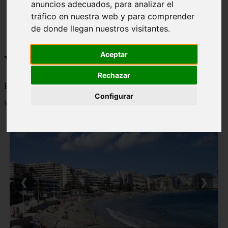
anuncios adecuados, para analizar el
monumentos
tráfico en nuestra web y para comprender
naturaleza
san
de donde llegan nuestros visitantes.
tenerife
Aceptar
Viajes a la Patagonia
Rechazar
Blog sobre la Patagonia en particular y sobre turismo en general
Configurar
Mostrando 1 - 24 de 480 artículos
❮
❯